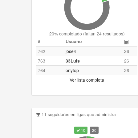
20
% completado (
faltan 24 resultados
)
#
Usuario
762
jose4
26
763
33Luis
26
764
orlytop
26
Ver lista completa
11 seguidores en ligas que administra
10
20