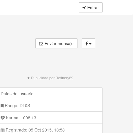
Entrar
Enviar mensaje
▼ Publicidad por Refinery89
Datos del usuario
Rango: D10S
Karma: 1008.13
Registrado: 05 Oct 2015, 13:58