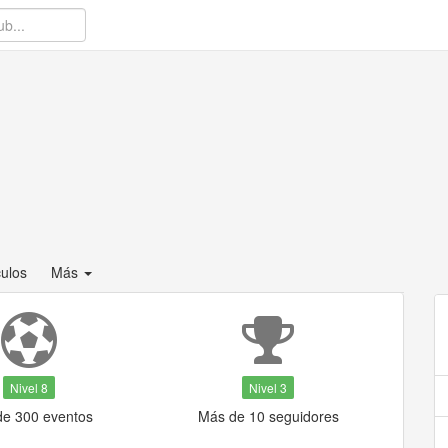
culos
Más
Nivel 8
Nivel 3
de 300 eventos
Más de 10 seguidores