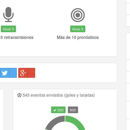
Nivel 3
Nivel 3
0 retransmisiones
Más de 10 pronósticos
545 eventos enviados (goles y tarjetas)
300
600