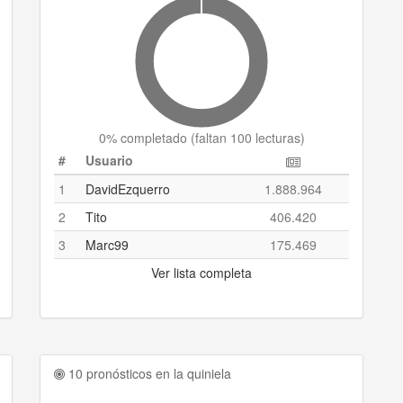
0
% completado (
faltan 100 lecturas
)
#
Usuario
1
DavidEzquerro
1.888.964
2
Tito
406.420
3
Marc99
175.469
Ver lista completa
10 pronósticos en la quiniela