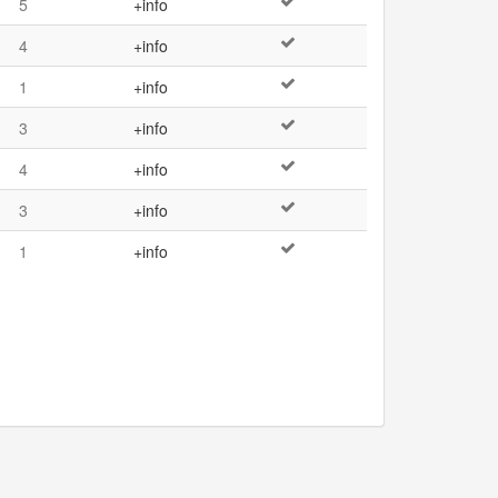
5
+info
4
+info
1
+info
3
+info
4
+info
3
+info
1
+info