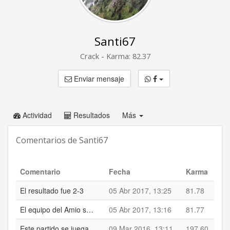
Santi67
Crack - Karma: 82.37
Enviar mensaje
Actividad
Resultados
Más
Comentarios de Santi67
Comentario
Fecha
Karma
El resultado fue 2-3
05 Abr 2017, 13:25
81.78
El equipo del Amio se retiró de la competición
05 Abr 2017, 13:16
81.77
Este partido se juega el jueves 10 de marzo a las 17:30
09 Mar 2016, 13:11
197.60