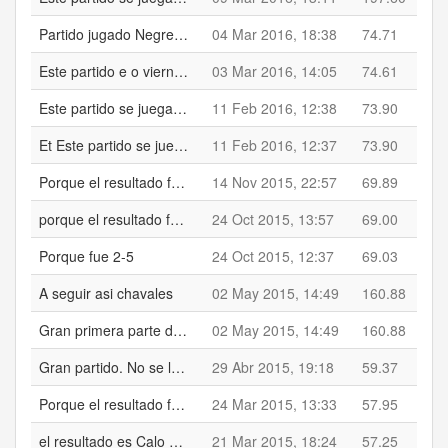
Partido jugado Negreira B 1-1 Bertamirans B
04 Mar 2016, 18:38
74.71
Este partido e o viernes as 17.15
03 Mar 2016, 14:05
74.61
Este partido se juega a las 13:15
11 Feb 2016, 12:38
73.90
Et Este partido se juega a las 13:15
11 Feb 2016, 12:37
73.90
Porque el resultado fue 1-5
14 Nov 2015, 22:57
69.89
porque el resultado fue 6-1
24 Oct 2015, 13:57
69.00
Porque fue 2-5
24 Oct 2015, 12:37
69.03
A seguir asi chavales
02 May 2015, 14:49
160.88
Gran primera parte del Berta
02 May 2015, 14:49
160.88
Gran partido. No se le puede pedir mas a estos chavales
29 Abr 2015, 19:18
59.37
Porque el resultado fue 4-2
24 Mar 2015, 13:33
57.95
el resultado es Calo 3-8 Negreira
21 Mar 2015, 18:24
57.25