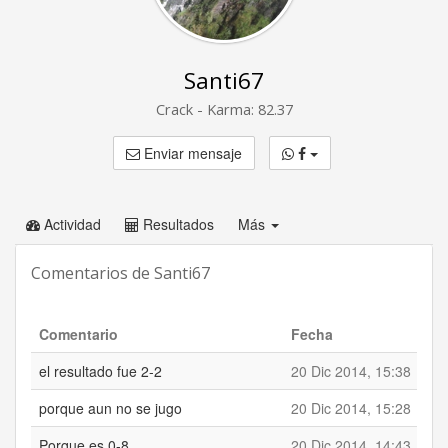
Santi67
Crack - Karma: 82.37
Enviar mensaje
Actividad
Resultados
Más
Comentarios de Santi67
Comentario
Fecha
K
el resultado fue 2-2
20 Dic 2014, 15:38
34
porque aun no se jugo
20 Dic 2014, 15:28
34
Porque es 0-8
20 Dic 2014, 14:43
33