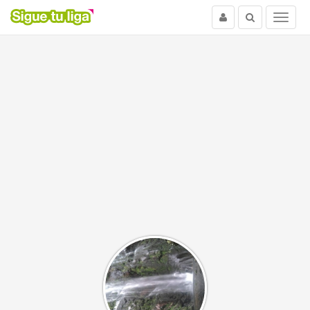
Usuario
Buscar
Menu