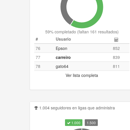
59
% completado (
faltan 161 resultados
)
#
Usuario
76
Epson
852
77
carreiro
839
78
gato64
811
Ver lista completa
1.004 seguidores en ligas que administra
1.000
1.500