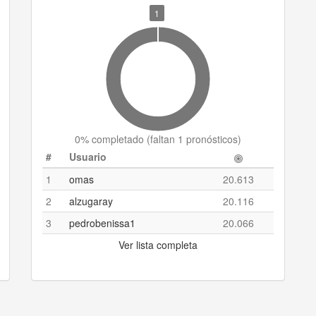
1
0
% completado (
faltan 1 pronósticos
)
#
Usuario
1
omas
20.613
2
alzugaray
20.116
3
pedrobenissa1
20.066
Ver lista completa