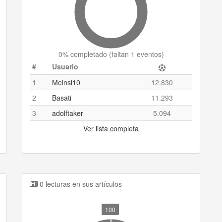
0
% completado (
faltan 1 eventos
)
#
Usuario
1
Meinsi10
12.830
2
Basati
11.293
3
adolftaker
5.094
Ver lista completa
0 lecturas en sus artículos
100