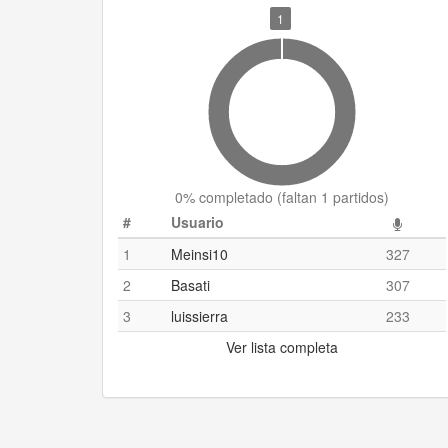
1
0
% completado (
faltan 1 partidos
)
#
Usuario
1
Meinsi10
327
2
Basati
307
3
luissierra
233
Ver lista completa