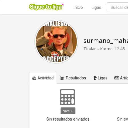
Inicio
Ligas
surmano_maha
Titular - Karma: 12.45
Actividad
Resultados
Ligas
Artí
Nivel 0
Sin resultados enviados
Sin e