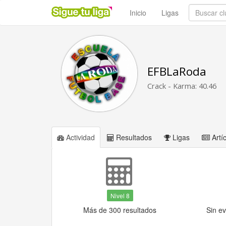
Inicio
Ligas
EFBLaRoda
Crack - Karma: 40.46
Actividad
Resultados
Ligas
Artí
Nivel 8
Más de 300 resultados
Sin e