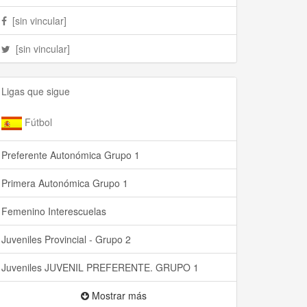
[sin vincular]
[sin vincular]
Ligas que sigue
Fútbol
Preferente Autonómica Grupo 1
Primera Autonómica Grupo 1
Femenino Interescuelas
Juveniles Provincial - Grupo 2
Juveniles JUVENIL PREFERENTE. GRUPO 1
Mostrar más