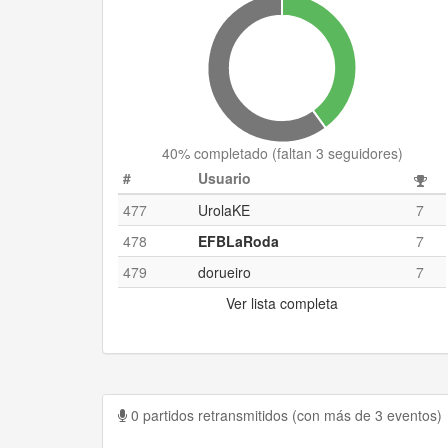
40
% completado (
faltan 3 seguidores
)
#
Usuario
477
UrolaKE
7
478
EFBLaRoda
7
479
dorueiro
7
Ver lista completa
0 partidos retransmitidos (con más de 3 eventos)