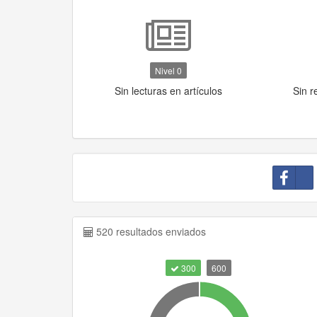
Nivel 0
Sin lecturas en artículos
Sin r
520 resultados enviados
300
600