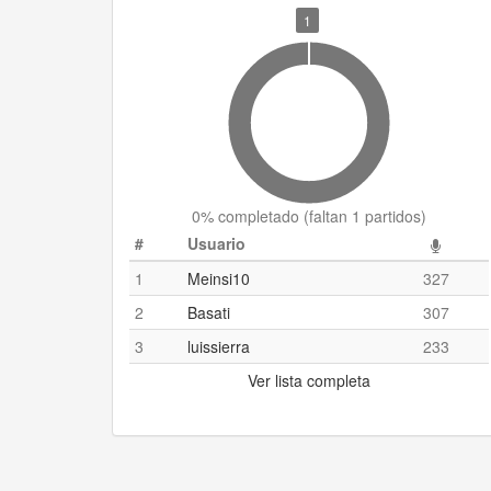
1
0
% completado (
faltan 1 partidos
)
#
Usuario
1
Meinsi10
327
2
Basati
307
3
luissierra
233
Ver lista completa