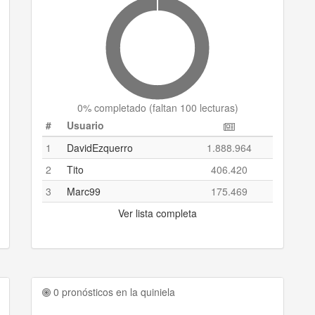
0
% completado (
faltan 100 lecturas
)
#
Usuario
1
DavidEzquerro
1.888.964
2
Tito
406.420
3
Marc99
175.469
Ver lista completa
0 pronósticos en la quiniela