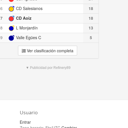
6
CD Salesianos
18
7
CD Aoiz
18
8
L Monjardín
13
9
Valle Egües C
5
Ver clasificación completa
▼ Publicidad por Refinery89
Usuario
Entrar
Zona horaria:
Etc/UTC
Cambiar