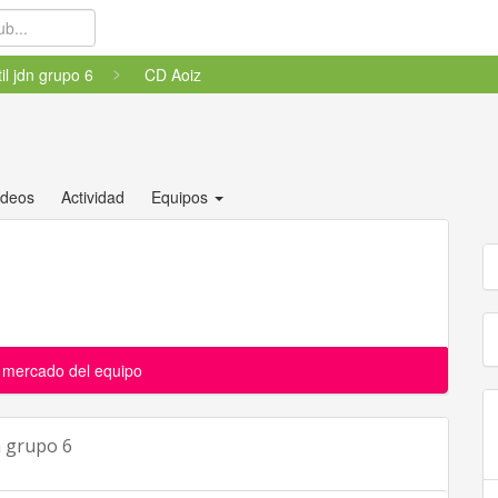
til jdn grupo 6
CD Aoiz
ídeos
Actividad
Equipos
l mercado del equipo
dn grupo 6