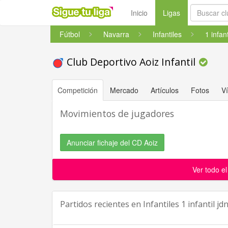
(current)
Inicio
Ligas
Fútbol
Navarra
Infantiles
1 infan
Club Deportivo Aoiz Infantil
Competición
Mercado
Artículos
Fotos
V
Movimientos de jugadores
Anunciar fichaje del CD Aoiz
Ver todo e
Partidos recientes en
Infantiles 1 infantil j