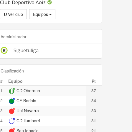
Club Deportivo Aoiz
Ver club
Equipos
Administrador
Siguetuliga
Clasificación
#
Equipo
Pt
1
CD Oberena
37
2
CF Beriain
34
3
Uni Navarra
33
4
CD Ilumberri
31
5
San Ignacio
21