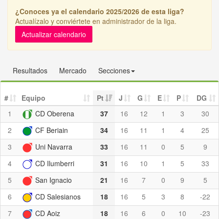
¿Conoces ya el calendario 2025/2026 de esta liga?
Actualízalo y conviértete en administrador de la liga.
Actualizar calendario
Resultados
Mercado
Secciones
#
Equipo
Pt
J
G
E
P
DG
1
CD Oberena
37
16
12
1
3
30
2
CF Beriain
34
16
11
1
4
25
3
Uni Navarra
33
16
11
0
5
9
4
CD Ilumberri
31
16
10
1
5
33
5
San Ignacio
21
16
7
0
9
5
6
CD Salesianos
18
16
5
3
8
-22
7
CD Aoiz
18
16
6
0
10
-23