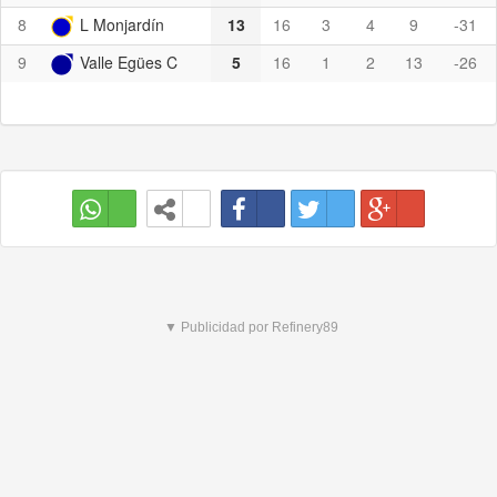
8
L Monjardín
13
16
3
4
9
-31
9
Valle Egües C
5
16
1
2
13
-26
▼ Publicidad por Refinery89