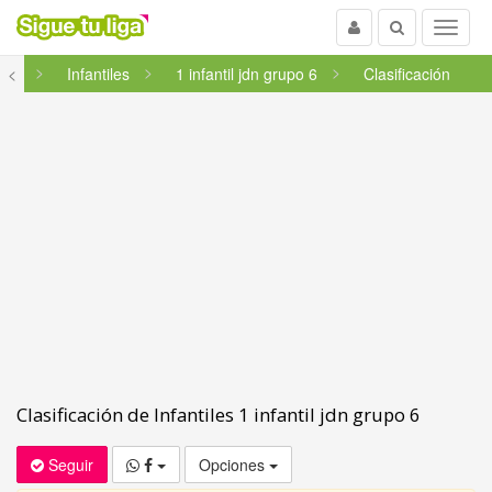
Usuario
Buscar
Menu
rra
<
Infantiles
1 infantil jdn grupo 6
Clasificación
Clasificación de Infantiles 1 infantil jdn grupo 6
Seguir
Opciones