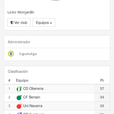
Liceo Monjardín
Ver club
Equipos
Administrador
Siguetuliga
Clasificación
#
Equipo
Pt
1
CD Oberena
37
2
CF Beriain
34
3
Uni Navarra
33