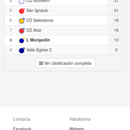
4
CD Ilumberri
31
5
San Ignacio
21
6
CD Salesianos
18
7
CD Aoiz
18
8
L Monjardín
13
9
Valle Egües C
5
Ver clasificación completa
Contacta
Plataforma
Facebook
Widgets