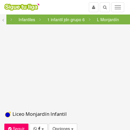
Usuario
Buscar
Menu
arra
<
Infantiles
1 infantil jdn grupo 6
L Monjardín
Liceo Monjardín Infantil
Seguir
Opciones