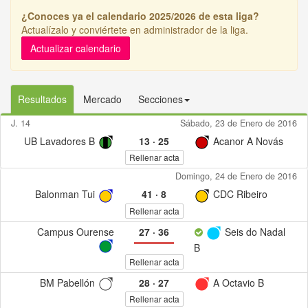
¿Conoces ya el calendario 2025/2026 de esta liga?
Actualízalo y conviértete en administrador de la liga.
Actualizar calendario
Resultados
Mercado
Secciones
J. 14
Sábado, 23 de Enero de 2016
UB Lavadores B
13
·
25
Acanor A Novás
Rellenar acta
Domingo, 24 de Enero de 2016
Balonman Tui
41
·
8
CDC Ribeiro
Rellenar acta
Campus Ourense
27
·
36
Seis do Nadal
B
Rellenar acta
BM Pabellón
28
·
27
A Octavio B
Rellenar acta