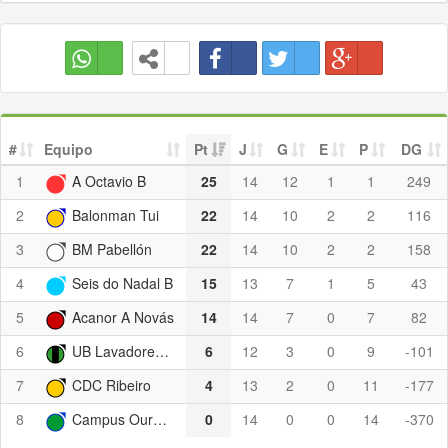
#
Equipo
Pt
J
G
E
P
DG
1
A Octavio B
25
14
12
1
1
249
2
Balonman Tui
22
14
10
2
2
116
3
BM Pabellón
22
14
10
2
2
158
4
Seis do Nadal B
15
13
7
1
5
43
5
Acanor A Novás
14
14
7
0
7
82
6
UB Lavadores B
6
12
3
0
9
-101
7
CDC Ribeiro
4
13
2
0
11
-177
8
Campus Ourense
0
14
0
0
14
-370