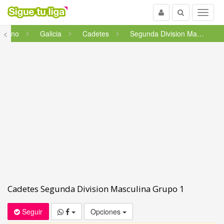
Usuario
Buscar
Menu
nmano
<
Galicia
Cadetes
Segunda Division Masculina Gru...
Cadetes Segunda Division Masculina Grupo 1
Seguir
Opciones