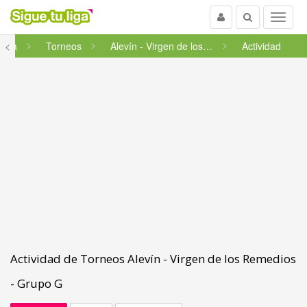
Usuario
Buscar
Menu
ncha
<
Torneos
Alevín - Virgen de los Remedi...
Actividad
Actividad de Torneos Alevín - Virgen de los Remedios
- Grupo G