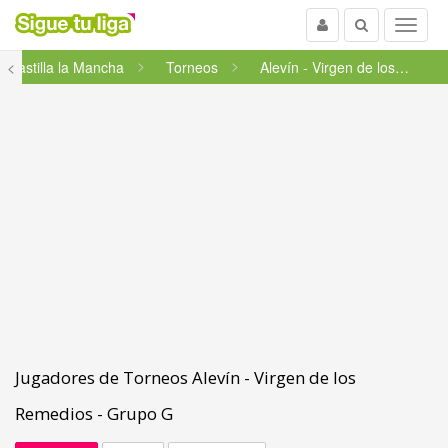
Usuario
Buscar
Menu
<
Castilla la Mancha
Torneos
Alevín - Virgen de los Remedi...
Jugadores de Torneos Alevín - Virgen de los
Remedios - Grupo G