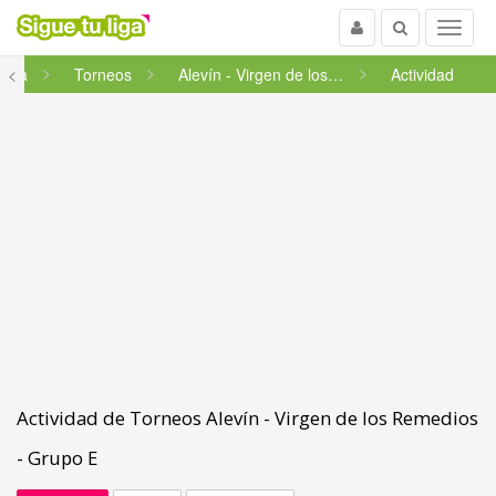
Usuario
Buscar
Menu
ncha
<
Torneos
Alevín - Virgen de los Remedi...
Actividad
Actividad de Torneos Alevín - Virgen de los Remedios
- Grupo E