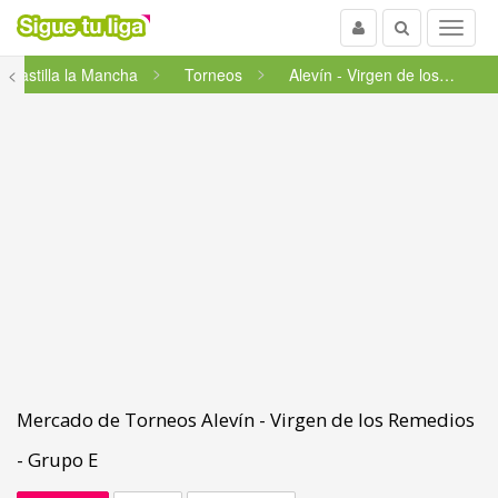
Usuario
Buscar
Menu
<
Castilla la Mancha
Torneos
Alevín - Virgen de los Remedi...
Mercado de Torneos Alevín - Virgen de los Remedios
- Grupo E