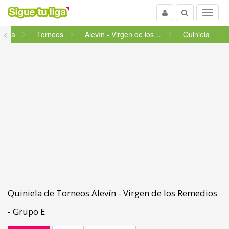
Usuario
Buscar
Menu
ancha
<
Torneos
Alevín - Virgen de los Remedi...
Quiniela
Quiniela de Torneos Alevín - Virgen de los Remedios
- Grupo E