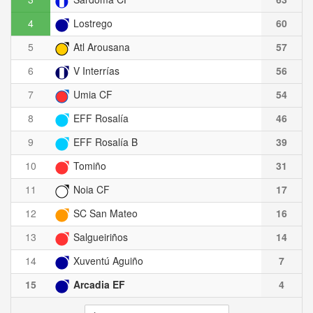
4
Lostrego
60
5
Atl Arousana
57
6
V Interrías
56
7
Umia CF
54
8
EFF Rosalía
46
9
EFF Rosalía B
39
10
Tomiño
31
11
Noia CF
17
12
SC San Mateo
16
13
Salgueiriños
14
14
Xuventú Aguiño
7
15
Arcadia EF
4