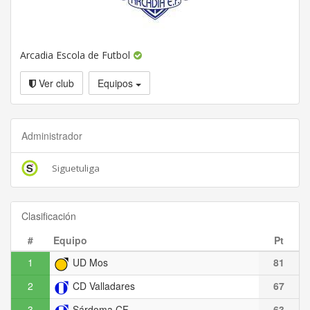
Arcadia Escola de Futbol
Ver club
Equipos
Administrador
Siguetuliga
Clasificación
#
Equipo
Pt
1
UD Mos
81
2
CD Valladares
67
3
Sárdoma CF
63