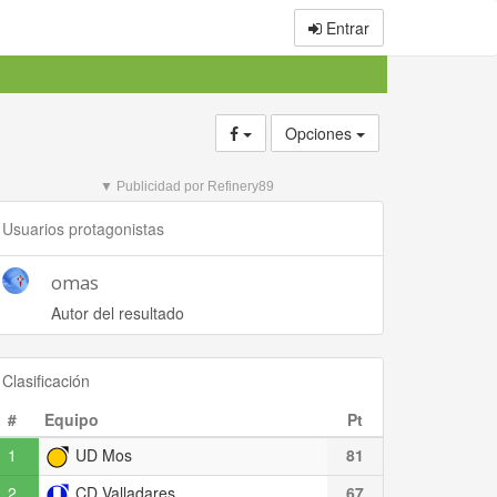
Entrar
Opciones
▼ Publicidad por Refinery89
Usuarios protagonistas
omas
Autor del resultado
Clasificación
#
Equipo
Pt
1
UD Mos
81
2
CD Valladares
67