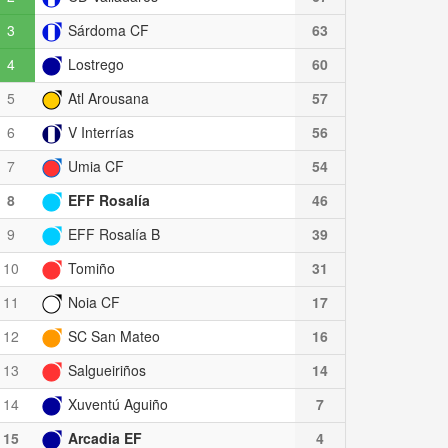
3
Sárdoma CF
63
4
Lostrego
60
5
Atl Arousana
57
6
V Interrías
56
7
Umia CF
54
8
EFF Rosalía
46
9
EFF Rosalía B
39
10
Tomiño
31
11
Noia CF
17
12
SC San Mateo
16
13
Salgueiriños
14
14
Xuventú Aguiño
7
15
Arcadia EF
4