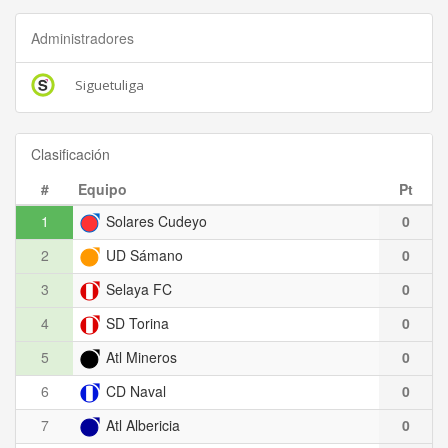
Administradores
Siguetuliga
Clasificación
#
Equipo
Pt
1
Solares Cudeyo
0
2
UD Sámano
0
3
Selaya FC
0
4
SD Torina
0
5
Atl Mineros
0
6
CD Naval
0
7
Atl Albericia
0