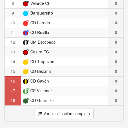
8
Velarde CF
0
9
Barquereño
0
10
CD Laredo
0
11
CD Revilla
0
12
UM Escobedo
0
13
Castro FC
0
14
CD Tropezón
0
15
CD Bezana
0
16
CD Cayón
0
17
CF Vimenor
0
18
CD Guarnizo
0
Ver clasificación completa