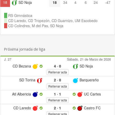
18
SD Noja
18
34
4
6
24
-47
RS Gimnástica
CD Laredo, CD Tropezón, CD Guarnizo, UM Escobedo
CD Colindres, M del Pas, SD Noja
Próxima jornada de liga
J. 27
Sábado, 21 de Marzo de 2026
CD Bezana
4
·
0
SD Noja
Rellenar acta
SD Torina
2
·
0
Barquereño
Rellenar acta
Atl Albericia
1
·
1
UC Cartes
Rellenar acta
CD Laredo
2
·
1
Castro FC
Rellenar acta