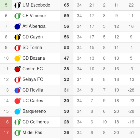
5
UM Escobedo
65
34
21
2
11
22
6
CF Vimenor
59
34
17
8
9
11
7
Atl Albericia
56
34
17
5
12
16
8
CD Cayón
56
34
17
5
12
9
9
SD Torina
53
34
15
8
11
-1
10
CD Bezana
47
34
13
8
13
5
11
Castro FC
38
34
10
8
16
-3
12
Selaya FC
32
34
8
8
18
-13
13
CD Revilla
31
34
8
7
19
-28
14
UC Cartes
30
34
7
9
18
-23
15
Barquereño
30
34
8
6
20
-28
16
CD Colindres
28
34
6
10
18
-19
17
M del Pas
26
34
6
8
20
-51