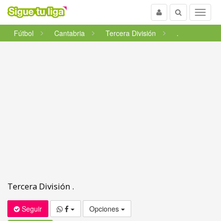
Usuario
Buscar
Menu
Fútbol
Cantabria
Tercera División
.
Tercera División .
Seguir
Opciones