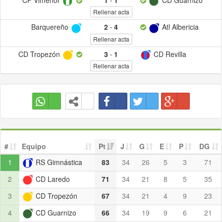
Rellenar acta
Barquereño
2
·
4
Atl Albericia
Rellenar acta
CD Tropezón
3
·
1
CD Revilla
Rellenar acta
#
Equipo
Pt
J
G
E
P
DG
1
RS Gimnástica
83
34
26
5
3
71
2
CD Laredo
71
34
21
8
5
35
3
CD Tropezón
67
34
21
4
9
23
4
CD Guarnizo
66
34
19
9
6
21