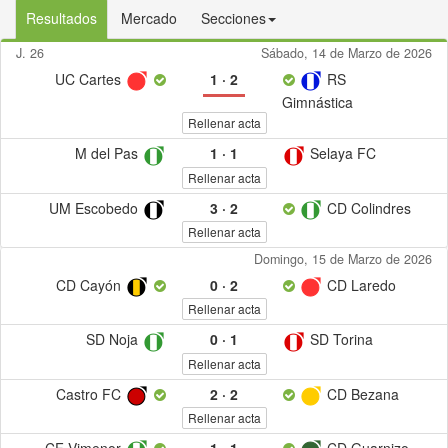
Resultados
Mercado
Secciones
J. 26
Sábado, 14 de Marzo de 2026
UC Cartes
1
·
2
RS
Gimnástica
Rellenar acta
M del Pas
1
·
1
Selaya FC
Rellenar acta
UM Escobedo
3
·
2
CD Colindres
Rellenar acta
Domingo, 15 de Marzo de 2026
CD Cayón
0
·
2
CD Laredo
Rellenar acta
SD Noja
0
·
1
SD Torina
Rellenar acta
Castro FC
2
·
2
CD Bezana
Rellenar acta
CF Vimenor
1
·
1
CD Guarnizo