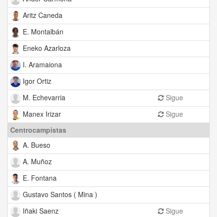
Aritz Caneda
E. Montalbán
Eneko Azarloza
I. Aramaiona
Igor Ortiz
M. Echevarria
Sigue
Manex Irizar
Sigue
Centrocampistas
A. Bueso
A. Muñoz
E. Fontana
Gustavo Santos ( Mina )
Iñaki Saenz
Sigue