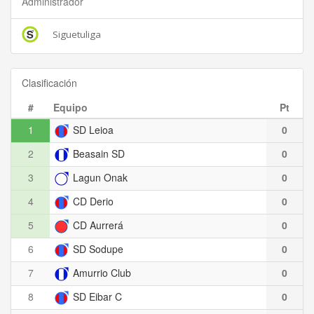
Administrador
Siguetuliga
Clasificación
#
Equipo
Pt
1
SD Leioa
0
2
Beasain SD
0
3
Lagun Onak
0
4
CD Derio
0
5
CD Aurrerá
0
6
SD Sodupe
0
7
Amurrio Club
0
8
SD Eibar C
0