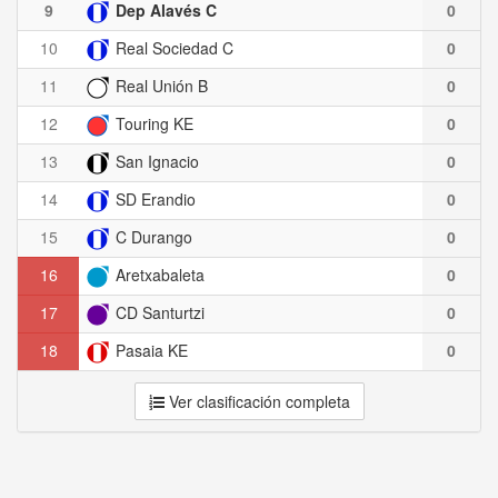
9
Dep Alavés C
0
10
Real Sociedad C
0
11
Real Unión B
0
12
Touring KE
0
13
San Ignacio
0
14
SD Erandio
0
15
C Durango
0
16
Aretxabaleta
0
17
CD Santurtzi
0
18
Pasaia KE
0
Ver clasificación completa