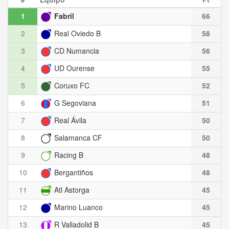
1
Fabril
66
2
Real Oviedo B
58
3
CD Numancia
56
4
UD Ourense
55
5
Coruxo FC
52
6
G Segoviana
51
7
Real Ávila
50
8
Salamanca CF
50
9
Racing B
48
10
Bergantiños
48
11
Atl Astorga
45
12
Marino Luanco
45
13
R Valladolid B
45