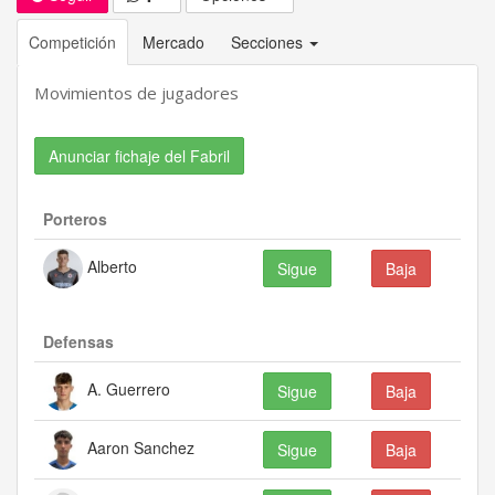
Competición
Mercado
Secciones
Movimientos de jugadores
Anunciar fichaje del Fabril
Porteros
Alberto
Sigue
Baja
Defensas
A. Guerrero
Sigue
Baja
Aaron Sanchez
Sigue
Baja