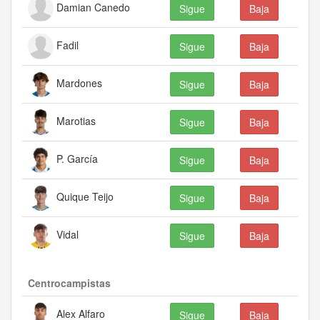
Damian Canedo
Sigue
Baja
Fadil
Sigue
Baja
Mardones
Sigue
Baja
Marotias
Sigue
Baja
P. García
Sigue
Baja
Quique Teijo
Sigue
Baja
Vidal
Sigue
Baja
Centrocampistas
Alex Alfaro
Sigue
Baja