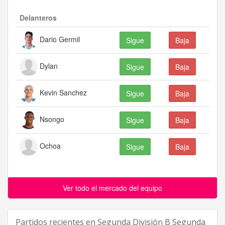
Delanteros
Dario Germil
Sigue
Baja
Dylan
Sigue
Baja
Kevin Sanchez
Sigue
Baja
Nsongo
Sigue
Baja
Ochoa
Sigue
Baja
Ver todo el mercado del equipo
Partidos recientes en
Segunda División B Segunda