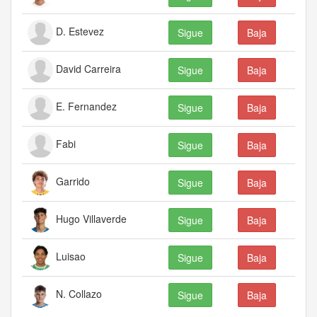
D. Estevez
Sigue
Baja
David Carreira
Sigue
Baja
E. Fernandez
Sigue
Baja
Fabi
Sigue
Baja
Garrido
Sigue
Baja
Hugo Villaverde
Sigue
Baja
Luisao
Sigue
Baja
N. Collazo
Sigue
Baja