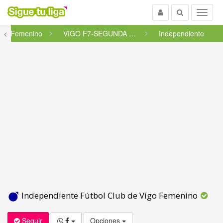
Usuario
Buscar
Menu
<
Femenino
VIGO F7-SEGUNDA FASE, GRUPO A
Independiente
Independiente Fútbol Club de Vigo Femenino
Seguir
Opciones