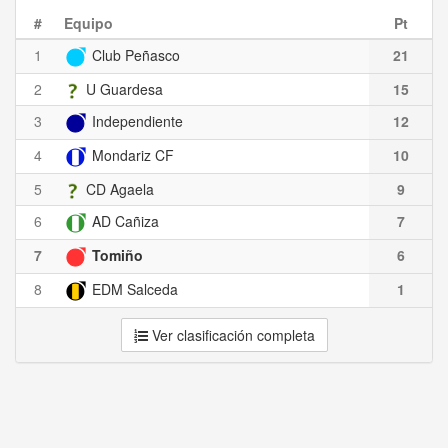
#
Equipo
Pt
1
Club Peñasco
21
2
U Guardesa
15
3
Independiente
12
4
Mondariz CF
10
5
CD Agaela
9
6
AD Cañiza
7
7
Tomiño
6
8
EDM Salceda
1
Ver clasificación completa