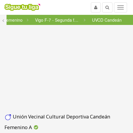
Usuario
Buscar
Menu
<
Femenino
Vigo F-7 - Segunda fase - Grup...
UVCD Candeán
Unión Vecinal Cultural Deportiva Candeán
Femenino A