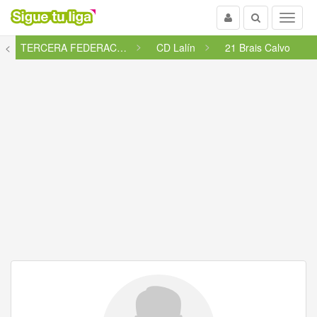
Usuario
Buscar
Menu
<
TERCERA FEDERACIÓN - GRUPO 1
CD Lalín
21 Brais Calvo