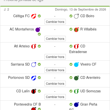
J. 2
Domingo, 13 de Septiembre de 2026
Céltiga FC
-
CD Boiro
Cambiar hora
AC Montañeros
-
R Villalbés
Cambiar hora
Atl Arteixo
-
CD
Estradense
Cambiar hora
Sarriana SD
-
Viveiro CF
Cambiar hora
Portonovo SD
-
CD Arenteiro
Cambiar hora
CD Lalín
-
UD Somozas
Cambiar hora
Pontevedra CF B
-
Gran Peña
FC