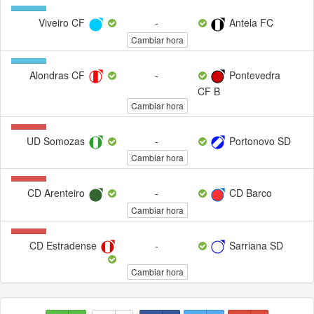
1
Viveiro CF
-
Antela FC
(100%)
Cambiar hora
1
Alondras CF
-
Pontevedra
(100%)
CF B
Cambiar hora
2
UD Somozas
-
Portonovo SD
(100%)
Cambiar hora
2
CD Arenteiro
-
CD Barco
(100%)
Cambiar hora
2
CD Estradense
-
Sarriana SD
(100%)
Cambiar hora