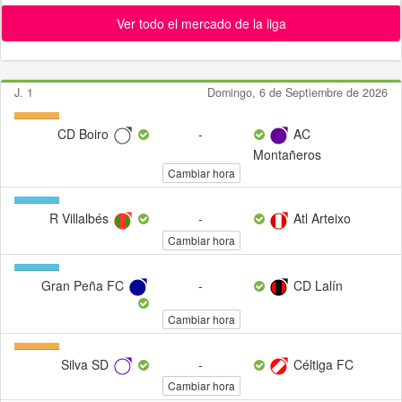
Ver todo el mercado de la liga
J. 1
Domingo, 6 de Septiembre de 2026
X
CD Boiro
-
AC
(100%)
Montañeros
Cambiar hora
1
R Villalbés
-
Atl Arteixo
(100%)
Cambiar hora
1
Gran Peña FC
-
CD Lalín
(100%)
Cambiar hora
X
Silva SD
-
Céltiga FC
(100%)
Cambiar hora