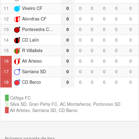
11
Viveiro CF
0
0
0
0
0
0
12
Alondras CF
0
0
0
0
0
0
13
Pontevedra CF B
0
0
0
0
0
0
14
CD Lalín
0
0
0
0
0
0
15
R Villalbés
0
0
0
0
0
0
16
Atl Arteixo
0
0
0
0
0
0
17
Sarriana SD
0
0
0
0
0
0
18
CD Barco
0
0
0
0
0
0
Céltiga FC
Silva SD, Gran Peña FC, AC Montañeros, Portonovo SD
Atl Arteixo, Sarriana SD, CD Barco
Próxima jornada de liga