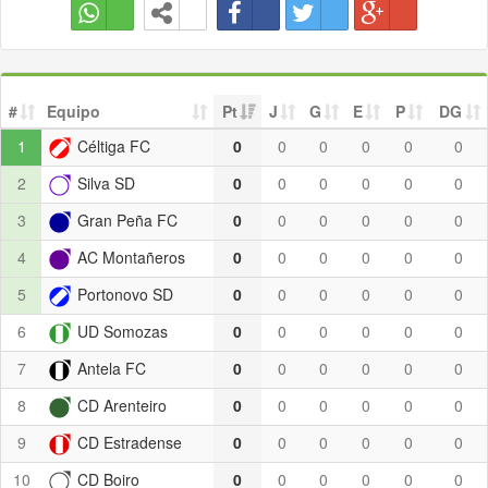
#
Equipo
Pt
J
G
E
P
DG
1
Céltiga FC
0
0
0
0
0
0
2
Silva SD
0
0
0
0
0
0
3
Gran Peña FC
0
0
0
0
0
0
4
AC Montañeros
0
0
0
0
0
0
5
Portonovo SD
0
0
0
0
0
0
6
UD Somozas
0
0
0
0
0
0
7
Antela FC
0
0
0
0
0
0
8
CD Arenteiro
0
0
0
0
0
0
9
CD Estradense
0
0
0
0
0
0
10
CD Boiro
0
0
0
0
0
0