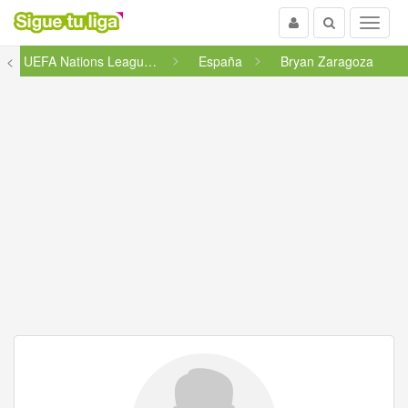
Usuario
Buscar
Menu
<
UEFA Nations League - Liga A -...
España
Bryan Zaragoza