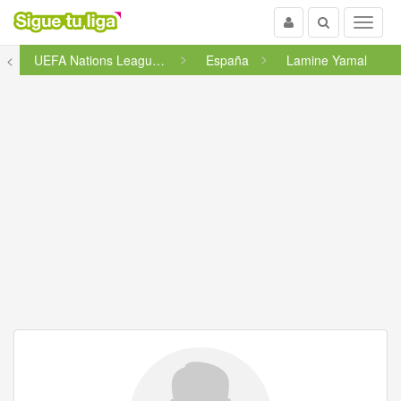
Usuario
Buscar
Menu
<
UEFA Nations League - Liga A -...
España
Lamine Yamal