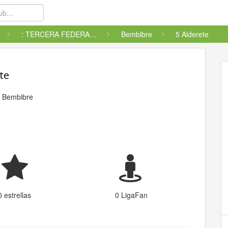
: TERCERA FEDERACIÓN - GRUPO ...
Bembibre
5 Alderete
te
l
Bembibre
0 estrellas
0 LigaFan