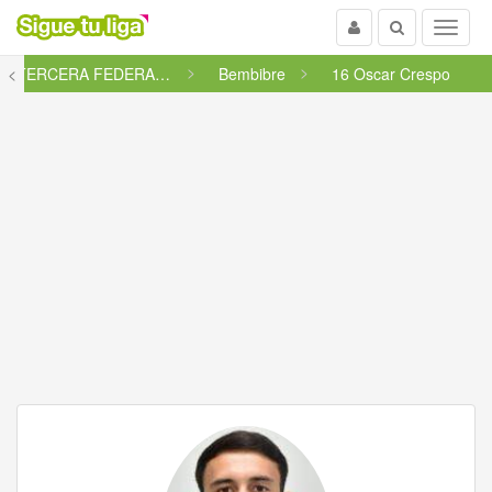
Usuario
Buscar
Menu
<
: TERCERA FEDERACIÓN - GRUPO ...
Bembibre
16 Oscar Crespo