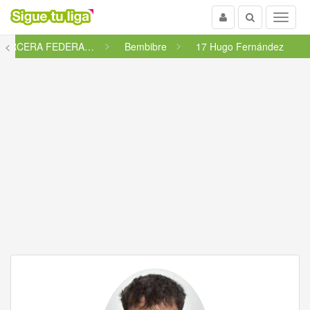
Usuario
Buscar
Menu
<
: TERCERA FEDERACIÓN - GRUPO ...
Bembibre
17 Hugo Fernández