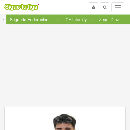
Usuario
Buscar
Menu
<
Segunda Federación - Grupo 5
CF Intercity
Zequi Díaz