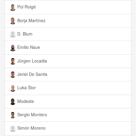
Pol Roigé
Borja Martínez
D. Blum
Emilio Nsue
Jürgen Locadia
Jeriel De Santis
Luka Štor
Modeste
Sergio Montero
Simón Moreno