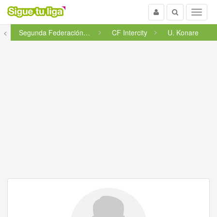
Usuario
Buscar
Menu
<
Segunda Federación - Grupo 5
CF Intercity
U. Konare