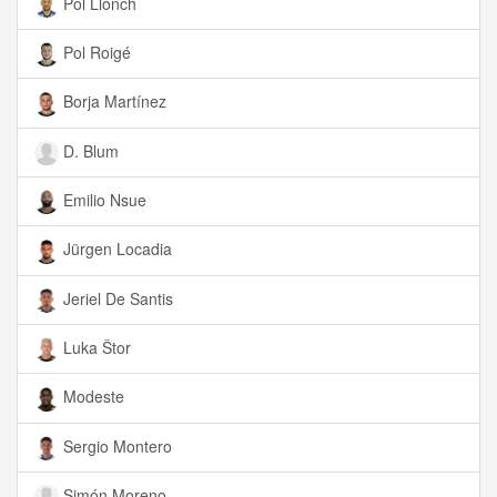
Pol Llonch
Pol Roigé
Borja Martínez
D. Blum
Emilio Nsue
Jürgen Locadia
Jeriel De Santis
Luka Štor
Modeste
Sergio Montero
Simón Moreno