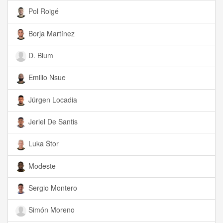
Pol Roigé
Borja Martínez
D. Blum
Emilio Nsue
Jürgen Locadia
Jeriel De Santis
Luka Štor
Modeste
Sergio Montero
Simón Moreno