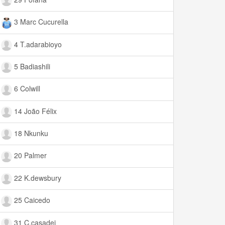
3 Marc Cucurella
4 T.adarabioyo
5 Badiashili
6 Colwill
14 João Félix
18 Nkunku
20 Palmer
22 K.dewsbury
25 Caicedo
31 C.casadei