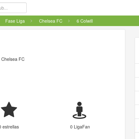
Fase Liga
Chelsea FC
6 Colwill
l
Chelsea FC
0 estrellas
0 LigaFan