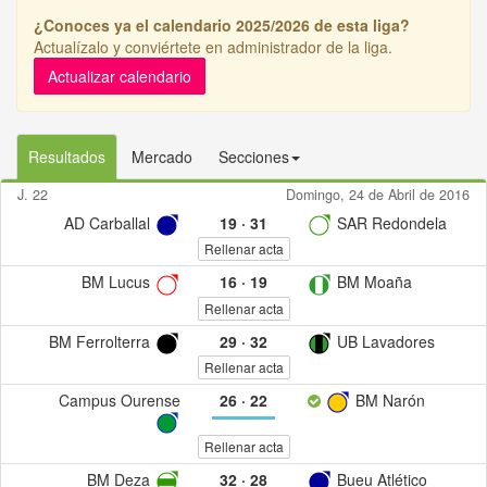
¿Conoces ya el calendario 2025/2026 de esta liga?
Actualízalo y conviértete en administrador de la liga.
Actualizar calendario
Resultados
Mercado
Secciones
J. 22
Domingo, 24 de Abril de 2016
AD Carballal
19
·
31
SAR Redondela
Rellenar acta
BM Lucus
16
·
19
BM Moaña
Rellenar acta
BM Ferrolterra
29
·
32
UB Lavadores
Rellenar acta
Campus Ourense
26
·
22
BM Narón
Rellenar acta
BM Deza
32
·
28
Bueu Atlético