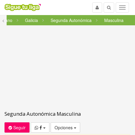
Usuario
Buscar
Menu
onmano
<
Galicia
Segunda Autonómica
Masculina
Segunda Autonómica Masculina
Seguir
Opciones