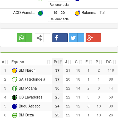
Rellenar acta
ACD Asmubal
19
·
20
Balonman Tui
Rellenar acta
#
Equipo
Pt
J
G
E
P
DG
1
BM Narón
37
21
18
1
2
119
2
SAR Redondela
37
20
18
1
1
88
3
BM Moaña
30
22
14
2
6
44
4
UB Lavadores
25
22
11
3
8
59
5
Bueu Atlético
24
22
12
0
10
30
6
BM Deza
23
22
11
1
10
26