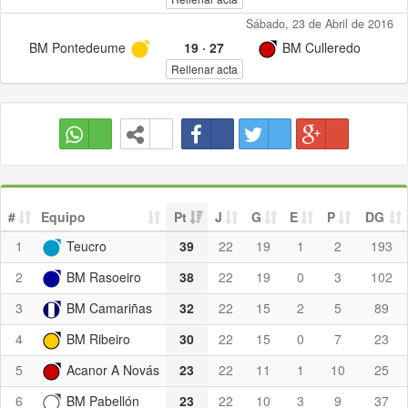
Sábado, 23 de Abril de 2016
BM Pontedeume
19
·
27
BM Culleredo
Rellenar acta
#
Equipo
Pt
J
G
E
P
DG
1
Teucro
39
22
19
1
2
193
2
BM Rasoeiro
38
22
19
0
3
102
3
BM Camariñas
32
22
15
2
5
89
4
BM Ribeiro
30
22
15
0
7
23
5
Acanor A Novás
23
22
11
1
10
25
6
BM Pabellón
23
22
10
3
9
37