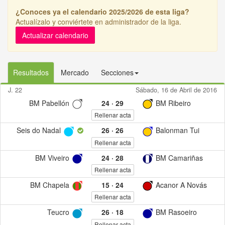
¿Conoces ya el calendario 2025/2026 de esta liga?
Actualízalo y conviértete en administrador de la liga.
Actualizar calendario
Resultados
Mercado
Secciones
J. 22
Sábado, 16 de Abril de 2016
BM Pabellón
24
·
29
BM Ribeiro
Rellenar acta
Seis do Nadal
26
·
26
Balonman Tui
Rellenar acta
BM Viveiro
24
·
28
BM Camariñas
Rellenar acta
BM Chapela
15
·
24
Acanor A Novás
Rellenar acta
Teucro
26
·
18
BM Rasoeiro
Rellenar acta