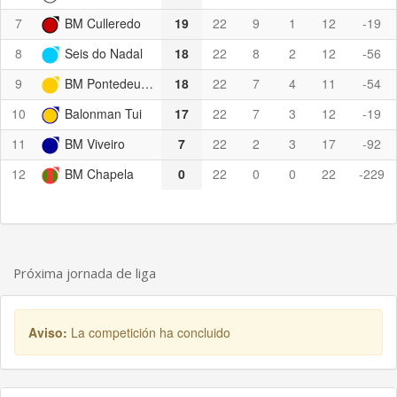
7
BM Culleredo
19
22
9
1
12
-19
8
Seis do Nadal
18
22
8
2
12
-56
9
BM Pontedeume
18
22
7
4
11
-54
10
Balonman Tui
17
22
7
3
12
-19
11
BM Viveiro
7
22
2
3
17
-92
12
BM Chapela
0
22
0
0
22
-229
Próxima jornada de liga
Aviso:
La competición ha concluido