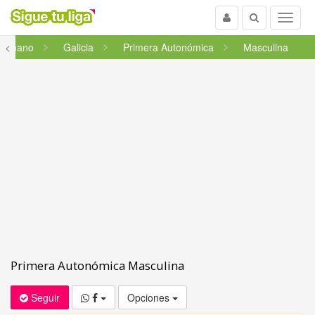
Usuario
Buscar
Menu
onmano
<
Galicia
Primera Autonómica
Masculina
Primera Autonómica Masculina
Seguir
Opciones