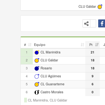
CLU Gáldar
#
Equipo
Pt
1
CL Maninidra
21
2
CLU Gáldar
18
3
Rosario
18
4
CLU Agüimes
9
5
CL Guanarteme
6
6
Castro Morales
0
CL Maninidra, CLU Gáldar