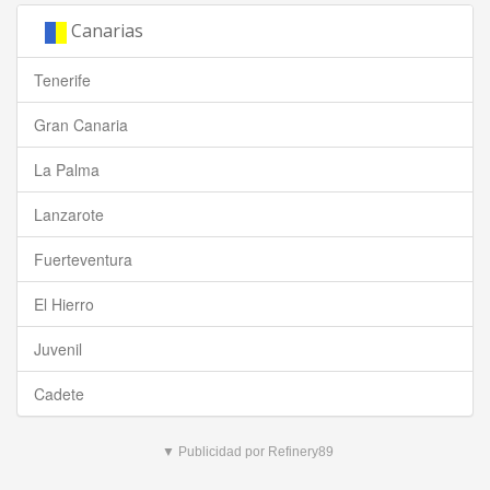
Canarias
Canarias
Tenerife
Tenerife
Gran
Gran Canaria
Canaria
La
La Palma
Palma
Lanzarote
Lanzarote
Fuerteventura
Fuerteventura
El
El Hierro
Hierro
Juvenil
Juvenil
Cadete
Cadete
▼ Publicidad por Refinery89