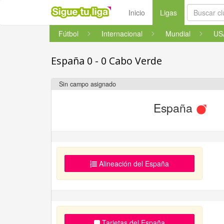
(current)
Inicio
Ligas
Fútbol
Internacional
Mundial
US
España 0 - 0 Cabo Verde
Sin campo asignado
España
Alineación del España
Tarjetas del España