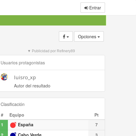
Entrar
Opciones
▼ Publicidad por Refinery89
Usuarios protagonistas
luisro_xp
Autor del resultado
Clasificación
#
Equipo
Pt
1
España
7
2
Cabo Verde
3