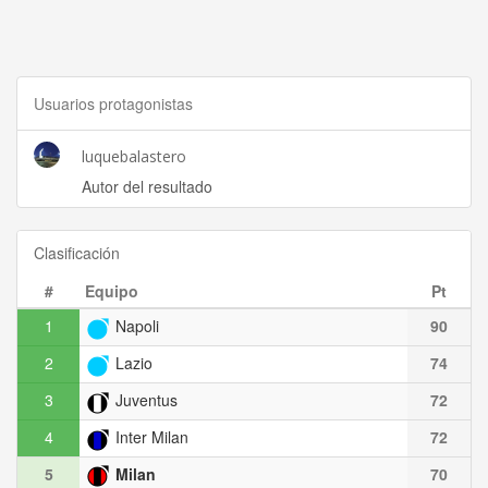
Usuarios protagonistas
luquebalastero
Autor del resultado
Clasificación
#
Equipo
Pt
1
Napoli
90
2
Lazio
74
3
Juventus
72
4
Inter Milan
72
5
Milan
70