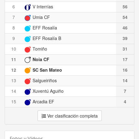
6
V Interrías
56
7
Umia CF
54
8
EFF Rosalía
46
9
EFF Rosalía B
39
10
Tomiño
31
11
Noia CF
17
12
SC San Mateo
16
13
Salgueiriños
14
14
Xuventú Aguiño
7
15
Arcadia EF
4
Ver clasificación completa
Fotos y Vídeos