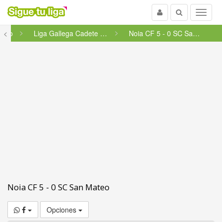
Usuario
Buscar
Menu
nino
<
Liga Gallega Cadete Femenino -...
Noia CF 5 - 0 SC San Mateo
Noia CF 5 - 0 SC San Mateo
Opciones