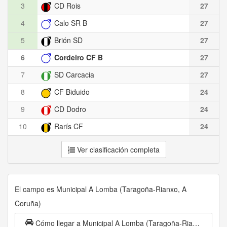
3
CD Rois
27
4
Calo SR B
27
5
Brión SD
27
6
Cordeiro CF B
27
7
SD Carcacia
27
8
CF Biduido
24
9
CD Dodro
24
10
Rarís CF
24
Ver clasificación completa
El campo es Municipal A Lomba (Taragoña-Rianxo, A
Coruña)
Cómo llegar a Municipal A Lomba (Taragoña-Rianxo, A Coruña)