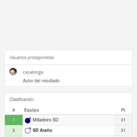
Usuarios protagonistas
casalonga
Autor del resultado
Clasificación
#
Equipo
Pt
1
Milladoiro SD
31
2
SD Araño
31