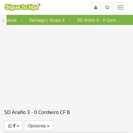
Usuario
Buscar
Menu
a Galicia
<
Santiago | Grupo 2
SD Araño 3 - 0 Cordeiro CF B
SD Araño 3 - 0 Cordeiro CF B
Opciones