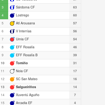
3
Sárdoma CF
63
4
Lostrego
60
5
Atl Arousana
57
6
V Interrías
56
7
Umia CF
54
8
EFF Rosalía
46
9
EFF Rosalía B
39
10
Tomiño
31
11
Noia CF
17
12
SC San Mateo
16
13
Salgueiriños
14
14
Xuventú Aguiño
7
15
Arcadia EF
4