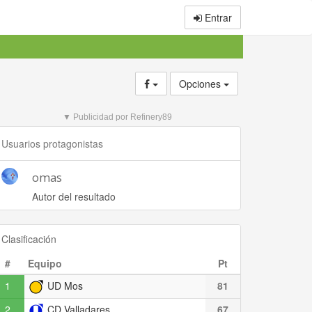
Entrar
Opciones
▼ Publicidad por Refinery89
Usuarios protagonistas
omas
Autor del resultado
Clasificación
#
Equipo
Pt
1
UD Mos
81
2
CD Valladares
67