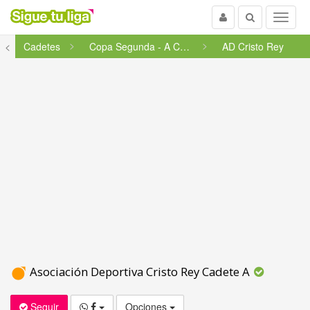
Usuario
Buscar
Menu
<
Cadetes
Copa Segunda - A Coruña/Mari�...
AD Cristo Rey
Asociación Deportiva Cristo Rey Cadete A
Seguir
Opciones