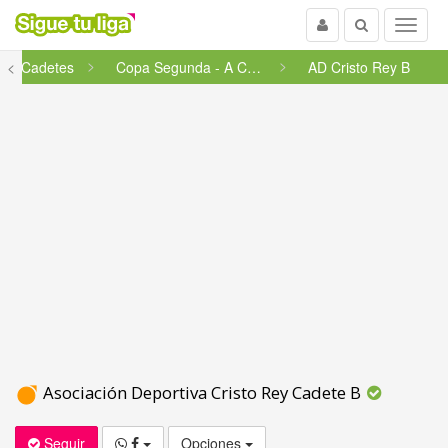
Usuario
Buscar
Menu
<
Cadetes
Copa Segunda - A Coruña/Mari�...
AD Cristo Rey B
Asociación Deportiva Cristo Rey Cadete B
Seguir
Opciones