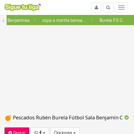
Usuario
Buscar
Menu
<
Benjamines
copa a mariña benxamín 2025 ...
Burela FS C
Pescados Rubén Burela Fútbol Sala Benjamín C
Seguir
Opciones