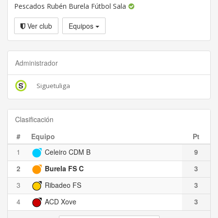
Pescados Rubén Burela Fútbol Sala
Ver club
Equipos
Administrador
Siguetuliga
Clasificación
#
Equipo
Pt
1
Celeiro CDM B
9
2
Burela FS C
3
3
Ribadeo FS
3
4
ACD Xove
3