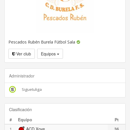
Pescados Rubén Burela Fútbol Sala
Ver club
Equipos
Administrador
Siguetuliga
Clasificación
#
Equipo
Pt
1
ACD Xove
36