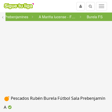
Usuario
Buscar
Menu
<
Prebenjamines
A Mariña lucense - Fundación...
Burela FS
Pescados Rubén Burela Fútbol Sala Prebenjamín
A