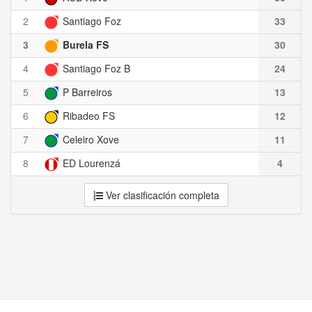
2
Santiago Foz
33
3
Burela FS
30
4
Santiago Foz B
24
5
P Barreiros
13
6
Ribadeo FS
12
7
Celeiro Xove
11
8
ED Lourenzá
4
Ver clasificación completa