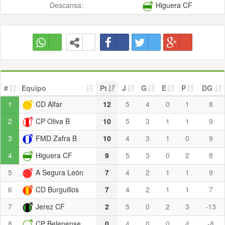
Descansa:
Higuera CF
#
Equipo
Pt
J
G
E
P
DG
1
CD Alfar
12
5
4
0
1
8
2
CP Oliva B
10
5
3
1
1
9
3
FMD Zafra B
10
4
3
1
0
9
4
Higuera CF
9
5
3
0
2
8
5
A Segura León
7
4
2
1
1
9
6
CD Burguillos
7
4
2
1
1
7
7
Jerez CF
2
5
0
2
3
-13
8
CP Belenense
0
4
0
0
4
-8